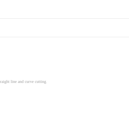
raight line and curve cutting.