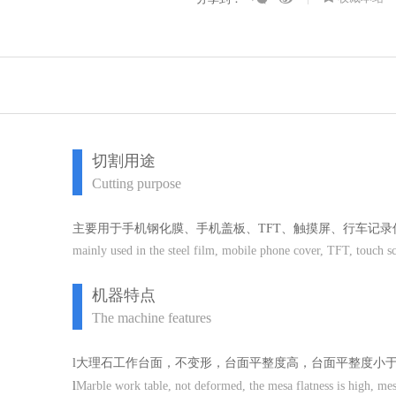
切割用途
Cutting purpose
主要用于手机钢化膜、手机盖板、TFT、触摸屏、行车记
mainly used in the steel film, mobile phone cover, TFT, touch scre
机器特点
The machine features
l
大理石工作台面，不变形，台面平整度高，台面平整度小
l
Marble work table, not deformed, the mesa flatness is high, mes