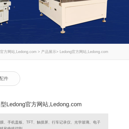
g官方网站,Ledong.com
>
产品展示
>
Ledong官方网站,Ledong.com
配件
Ledong官方网站,Ledong.com
膜、手机盖板、TFT、触摸屏、行车记录仪、光学玻璃、电子
线和曲线切割