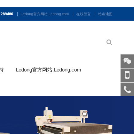
1289480
Ledong官方网站,Ledong.com
在线留言
站点地图
持
Ledong官方网站,Ledong.com
关注
微信
手机
访问
服务
热线
回到
顶部