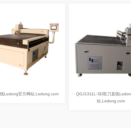
Ledong官方网站,Ledong.com
QGJ1311L-SD双刀直线Led
站,Ledong.com